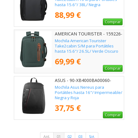
hasta 15.6"/ 38L/ Negra
88,99 €
Comprar
AMERICAN TOURISTER - 159226-
1257
Mochila American Tourister
Take2cabin S/M para Portátiles
hasta 15.6"/ 26.5L/ Verde Oscuro
69,99 €
Comprar
ASUS - 90-XB4000BA00060-
Mochila Asus Nereus para
Portátiles hasta 16"/ Impermeable/
Negra y Roja
37,75 €
Comprar
Ant.
01
02
03
Sig.