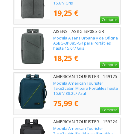
15.6"/ Gris
19,25 €
Comprar
AISENS - ASBG-BP085-GR
Mochila Aisens Urbana y de Oficina
ASBG-BP085-GR para Portátiles
hasta 15.6"/ Gris
18,25 €
Comprar
AMERICAN TOURISTER - 149175-
0528
Mochila American Tourister
Take2cabin M para Portátiles hasta
15.6"/ 38.2L/ Azul
75,99 €
Comprar
AMERICAN TOURISTER - 159224-
361E
Mochila American Tourister
Take2cabin Pro M para Portátiles