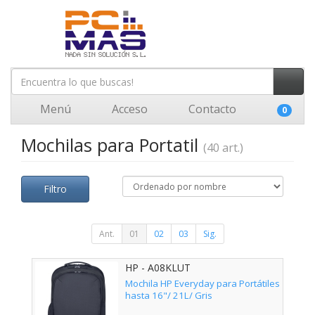
Menú
Acceso
Contacto
0
Mochilas para Portatil
(40 art.)
Filtro
Ant.
01
02
03
Sig.
HP - A08KLUT
Mochila HP Everyday para Portátiles
hasta 16"/ 21L/ Gris