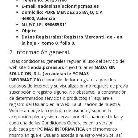
E-mail
:
nadasinsolucion@pcmas.es
Domicilio:
PDRE MENDEZ 35 BAJO, C.P.
46900,
Valencia
N.I.F/C.I.F
.:
B98685811
Objeto
:
Datos Regístrales:
Registro Mercantil de - en
la
hoja -, tomo 0, folio 0
.
2. Información general.
Estas condiciones generales regulan el uso del servicio del
web site
tienda.pcmas.es
cuyo titular es
NADA SIN
SOLUCION, S.L. (en adelante PC MAS
INFORMATICA)
disponible de forma gratuita para los
usuarios de Internet y su visualización no requiere de previa
suscripción o registro alguno. No obstante, la contratación
de determinados servicios o productos sí requiere el
registro del Usuario en la Web. La utilización de nuestra
Web le atribuye la condición de usuario y supone la
aceptación plena y sin reservas por el Usuario de todas y
cada una de las Condiciones Generales en la versión
publicada por
PC MAS INFORMATICA
en el momento
mismo en que el Usuario acceda a nuestro Web Site, así