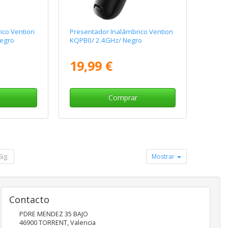
ico Vention
Presentador Inalámbrico Vention
egro
KQPB0/ 2.4GHz/ Negro
19,99 €
Comprar
Sig.
Mostrar
Contacto
PDRE MENDEZ 35 BAJO
46900
TORRENT
,
Valencia