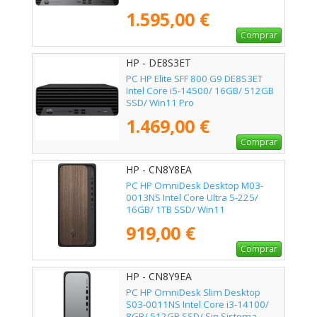
1.595,00 €
Comprar
HP - DE8S3ET
PC HP Elite SFF 800 G9 DE8S3ET
Intel Core i5-14500/ 16GB/ 512GB
SSD/ Win11 Pro
1.469,00 €
Comprar
HP - CN8Y8EA
PC HP OmniDesk Desktop M03-
0013NS Intel Core Ultra 5-225/
16GB/ 1TB SSD/ Win11
919,00 €
Comprar
HP - CN8Y9EA
PC HP OmniDesk Slim Desktop
S03-0011NS Intel Core i3-14100/
8GB/ 512GB SSD/ Sin Sistema