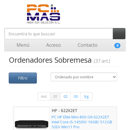
Menú
Acceso
Contacto
0
Ordenadores Sobremesa
(37 art.)
Filtro
Ant.
01
02
03
Sig.
HP - 622X2ET
PC HP Elite Mini 800 G9 622X2ET
Intel Core i5-14500/ 16GB/ 512GB
SSD/ Win11 Pro