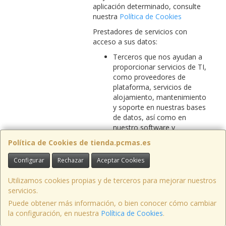
aplicación determinado, consulte
nuestra
Política de Cookies
Prestadores de servicios con
acceso a sus datos:
Terceros que nos ayudan a
proporcionar servicios de TI,
como proveedores de
plataforma, servicios de
alojamiento, mantenimiento
y soporte en nuestras bases
de datos, así como en
nuestro software y
¿Quién/Quienes
aplicaciones que pueden
Política de Cookies de tienda.pcmas.es
pueden tener
contener datos sobre usted;
acceso a sus
Terceros que nos ayudan a
Configurar
Rechazar
Aceptar Cookies
Datos
proporcionar servicios
Personales?
digitales y de comercio
Utilizamos cookies propias y de terceros para mejorar nuestros
electrónico como escucha
servicios.
social, localizador de tiendas,
Puede obtener más información, o bien conocer cómo cambiar
programas de lealtad,
la configuración, en nuestra
Política de Cookies
.
administración de