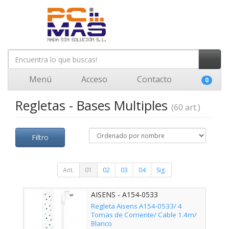
Menú
Acceso
Contacto
0
Regletas - Bases Multiples
(60 art.)
Filtro
Ant.
01
02
03
04
Sig.
AISENS - A154-0533
Regleta Aisens A154-0533/ 4
Tomas de Corriente/ Cable 1.4m/
Blanco