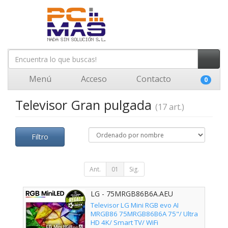
Menú
Acceso
Contacto
0
Televisor Gran pulgada
(17 art.)
Filtro
Ant.
01
Sig.
LG - 75MRGB86B6A.AEU
Televisor LG Mini RGB evo AI
MRGB86 75MRGB86B6A 75"/ Ultra
HD 4K/ Smart TV/ WiFi