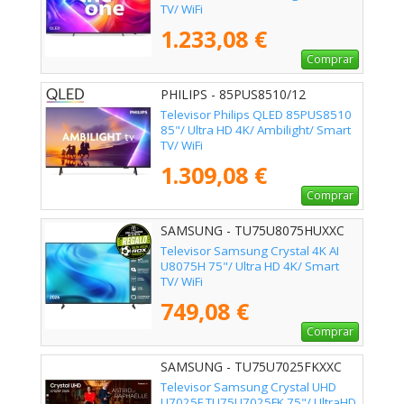
TV/ WiFi
1.233,08 €
Comprar
PHILIPS - 85PUS8510/12
Televisor Philips QLED 85PUS8510
85"/ Ultra HD 4K/ Ambilight/ Smart
TV/ WiFi
1.309,08 €
Comprar
SAMSUNG - TU75U8075HUXXC
Televisor Samsung Crystal 4K AI
U8075H 75"/ Ultra HD 4K/ Smart
TV/ WiFi
749,08 €
Comprar
SAMSUNG - TU75U7025FKXXC
Televisor Samsung Crystal UHD
U7025F TU75U7025FK 75"/ UltraHD