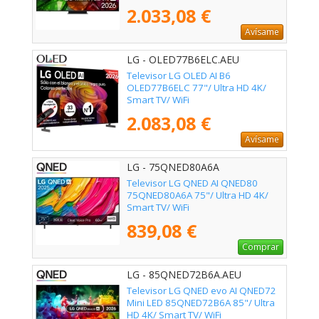
2.033,08 €
Avísame
LG - OLED77B6ELC.AEU
Televisor LG OLED AI B6
OLED77B6ELC 77"/ Ultra HD 4K/
Smart TV/ WiFi
2.083,08 €
Avísame
LG - 75QNED80A6A
Televisor LG QNED AI QNED80
75QNED80A6A 75"/ Ultra HD 4K/
Smart TV/ WiFi
839,08 €
Comprar
LG - 85QNED72B6A.AEU
Televisor LG QNED evo AI QNED72
Mini LED 85QNED72B6A 85"/ Ultra
HD 4K/ Smart TV/ WiFi