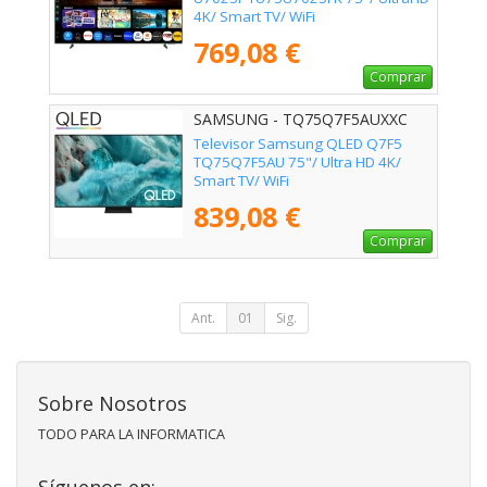
4K/ Smart TV/ WiFi
769,08 €
Comprar
SAMSUNG - TQ75Q7F5AUXXC
Televisor Samsung QLED Q7F5
TQ75Q7F5AU 75"/ Ultra HD 4K/
Smart TV/ WiFi
839,08 €
Comprar
Ant.
01
Sig.
Sobre Nosotros
TODO PARA LA INFORMATICA
Síguenos en: